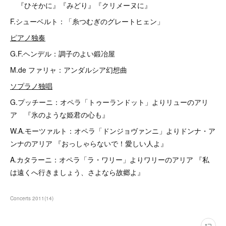
『ひそかに』『みどり』『クリメーヌに』
F.シューベルト：「糸つむぎのグレートヒェン」
ピアノ独奏
G.F.ヘンデル：調子のよい鍛冶屋
M.de ファリャ：アンダルシア幻想曲
ソプラノ独唱
G.プッチーニ：オペラ「トゥーランドット」よりリューのアリ
ア 『氷のような姫君の心も』
W.A.モーツァルト：オペラ「ドンジョヴァンニ」よりドンナ・ア
ンナのアリア 『おっしゃらないで！愛しい人よ』
A.カタラーニ：オペラ「ラ・ワリー」よりワリーのアリア 『私
は遠くへ行きましょう、さよなら故郷よ』
Concerts 2011
(
14
)