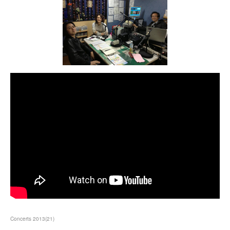
Concerts 2013
(
21
)